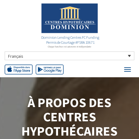
Dominion Lending Centres FC Funding
Permis de Courtage #FSRA 10671
Chaque franchise est autonome et indépendante
Français
À PROPOS DES
CENTRES
HYPOTHÉCAIRES