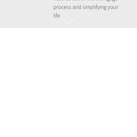
process and simplifying your
life.
Il existe généralement deux façons
d'obtenir un prêt hypothécaire au
Canada : auprès d'une institution
financière ou auprès d'un conseiller
en prêts hypothécaires autorisé.
Alors qu'une institution financière
offre uniquement des produits qui
lui sont propres, les conseillers en